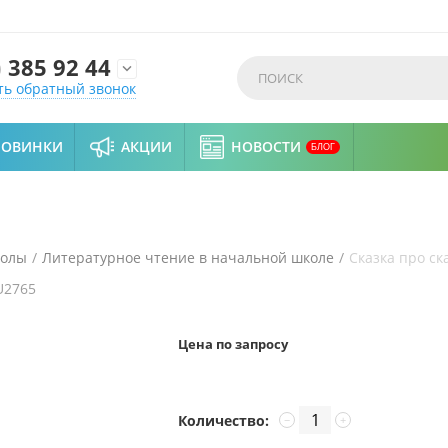
)
385 92 44

ть обратный звонок
НОВИНКИ
АКЦИИ
НОВОСТИ
БЛОГ
колы
/
Литературное чтение в начальной школе
/
Сказка про ск
U2765
Цена по запросу
Количество:
−
+