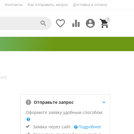
Контакты
Как отправить запрос
Доставка и оплата
0





азку
Отправьте запрос
Оформите заявку удобным способом:
Заявка через сайт.
Подробнее