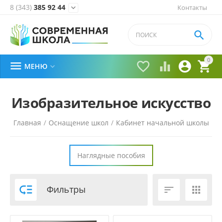
8 (343)
385 92 44
Контакты


0





МЕНЮ

Изобразительное искусство
Главная
/
Оснащение школ
/
Кабинет начальной школы
/
Наглядные пособия

Фильтры

