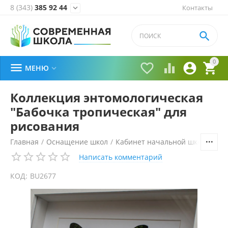
8 (343)
385 92 44
Контакты


0





МЕНЮ

Коллекция энтомологическая
"Бабочка тропическая" для
рисования
Главная
/
Оснащение школ
/
Кабинет начальной школы
/
Из
Написать комментарий
КОД:
BU2677