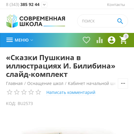
8 (343)
385 92 44
Контакты


0





МЕНЮ

«Сказки Пушкина в
иллюстрациях И. Билибина»
слайд-комплект
Главная
/
Оснащение школ
/
Кабинет начальной школы
/
Из
Написать комментарий
КОД:
BU2573