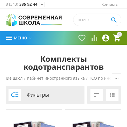
8 (343)
385 92 44
Контакты


0





МЕНЮ

Комплекты
кодотранспарантов
щение школ
/
Кабинет иностранного языка
/
ТСО по иностранно

Фильтры

