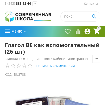
8 (343)
385 92 44
Контакты


0





МЕНЮ

Глагол ВЕ как вспомогательный
(26 шт)
Главная
/
Оснащение школ
/
Кабинет иностранного языка
/
Написать комментарий
КОД:
BU2788