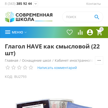
8 (343)
385 92 44
Контакты


0





МЕНЮ

Глагол HAVE как смысловой (22
шт)
Главная
/
Оснащение школ
/
Кабинет иностранного языка
/
Написать комментарий
КОД:
BU2793