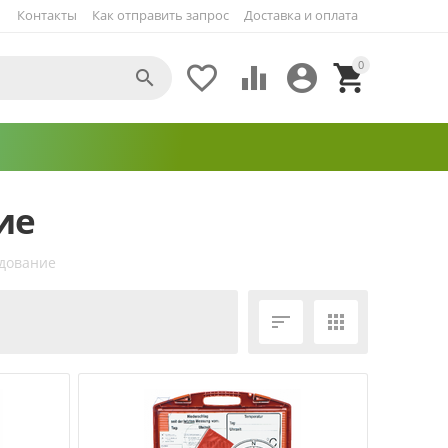
Контакты
Как отправить запрос
Доставка и оплата
0





ие
дование
ЕЩЁ ФИЛЬТРЫ

