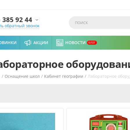
)
385 92 44

ть обратный звонок
ОВИНКИ
АКЦИИ
НОВОСТИ
БЛОГ
абораторное оборудован
я
/
Оснащение школ
/
Кабинет географии
/
Лабораторное обору