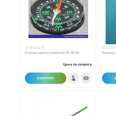
Компас-азимут учебный DC 45-3А
Компас
Цена по запросу

В КОРЗИНУ