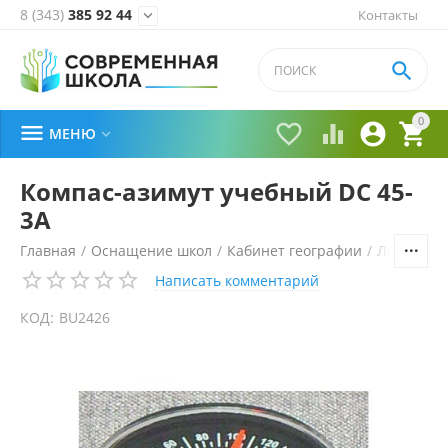
8 (343)
385 92 44
Контакты


0





МЕНЮ

Компас-азимут учебный DC 45-
3А
Главная
/
Оснащение школ
/
Кабинет географии
/
Лаборато
Написать комментарий
КОД:
BU2426