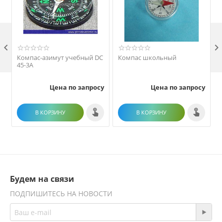

Компас-азимут учебный DC
Компас школьный
45-3А
Цена по запросу
Цена по запросу
В КОРЗИНУ
В КОРЗИНУ
Будем на связи
ПОДПИШИТЕСЬ НА НОВОСТИ