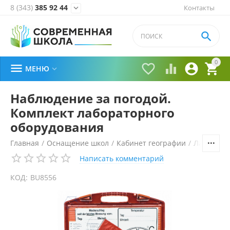
8 (343)
385 92 44
Контакты


0





МЕНЮ

Наблюдение за погодой.
Комплект лабораторного
оборудования
Главная
/
Оснащение школ
/
Кабинет географии
/
Лаборато
Написать комментарий
КОД:
BU8556