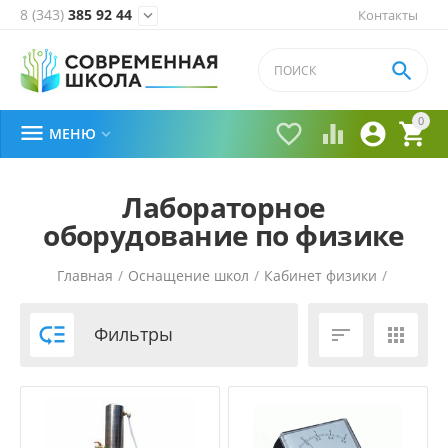
8 (343)
385 92 44
Контакты


0





МЕНЮ

Лабораторное
оборудование по физике
Главная
/
Оснащение школ
/
Кабинет физики
/

Фильтры

