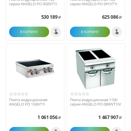
серии ANGELO PO 0G0VT1I
серии ANGELO PO 091VT1I
530 189
625 086
Р
Р
В КОРЗИНУ
В КОРЗИНУ
Плита индукционная
Плита индукционная 1100
ANGELO PO 1G0VT1I
серии ANGELO PO 08WVT1IV
1 061 056
1 467 907
Р
Р