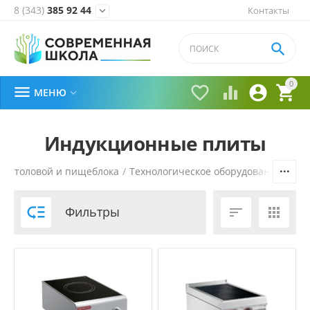
8 (343)
385 92 44
Контакты


0





МЕНЮ

Индукционные плиты
я столовой и пищеблока
/
Технологическое оборудование
/
Теп

Фильтры

