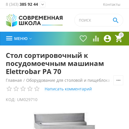
8 (343)
385 92 44
Контакты


0





МЕНЮ

Стол сортировочный к
посудомоечным машинам
Elettrobar PA 70
Главная
/
Оборудование для столовой и пищеблока
/
Технол
Написать комментарий
КОД:
UM029710