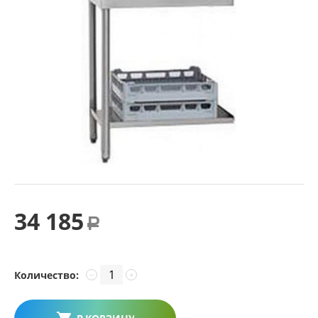
34 185
Р
Количество:
−
+