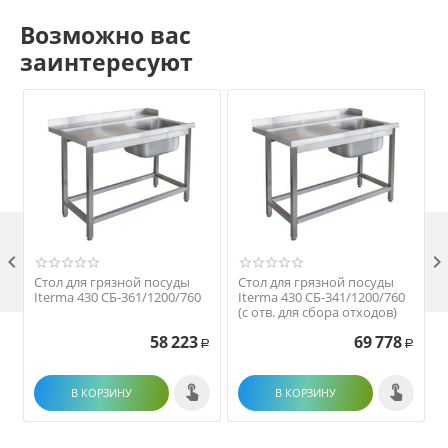
Возможно вас
заинтересуют

Стол для грязной посуды
Стол для грязной посуды
Iterma 430 СБ-361/1200/760
Iterma 430 СБ-341/1200/760
(с отв. для сбора отходов)
58 223
69 778
Р
Р
В КОРЗИНУ
В КОРЗИНУ