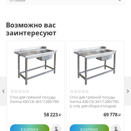
Возможно вас
заинтересуют

Стол для грязной посуды
Стол для грязной посуды
Iterma 430 СБ-361/1200/760
Iterma 430 СБ-341/1200/760
(с отв. для сбора отходов)
58 223
69 778
Р
Р
В КОРЗИНУ
В КОРЗИНУ