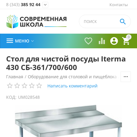
8 (343)
385 92 44
Контакты


0





МЕНЮ

Стол для чистой посуды Iterma
430 СБ-361/700/600
Главная
/
Оборудование для столовой и пищеблока
/
Технол
Написать комментарий
КОД:
UM028548