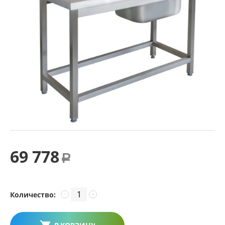
69 778
Р
Количество:
−
+