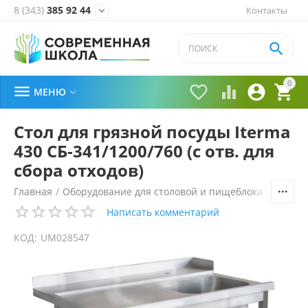
8 (343)
385 92 44
Контакты


0





МЕНЮ

Стол для грязной посуды Iterma
430 СБ-341/1200/760 (с отв. для
сбора отходов)
Главная
/
Оборудование для столовой и пищеблока
/
Технол
Написать комментарий
КОД:
UM028547