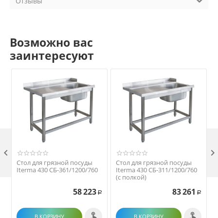
Отзывы
Возможно вас
заинтересуют

Стол для грязной посуды
Стол для грязной посуды
Iterma 430 СБ-361/1200/760
Iterma 430 СБ-311/1200/760
(с полкой)
58 223
83 261
Р
Р
В КОРЗИНУ
В КОРЗИНУ