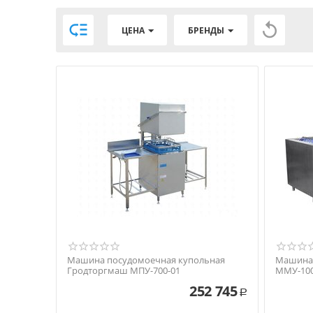


ЦЕНА
БРЕНДЫ
Машина посудомоечная купольная
Машина 
Гродторгмаш МПУ-700-01
ММУ-10
252 745
Р