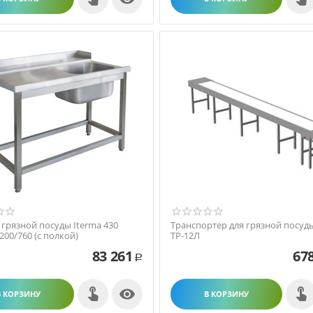
 грязной посуды Iterma 430
Транспортер для грязной посуд
200/760 (с полкой)
ТР-12Л
83 261
67
Р

В КОРЗИНУ
В КОРЗИНУ