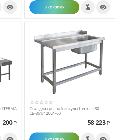


В КОРЗИНУ
ы ITERMA
Стол для грязной посуды Iterma 430
СБ-361/1200/760
1 200
58 223
Р
Р


В КОРЗИНУ