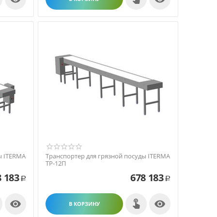
ы ITERMA
Транспортер для грязной посуды ITERMA
ТР-12П
8 183
678 183
Р
Р


В КОРЗИНУ