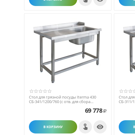
Стол для грязной посуды Iterma 430
Стол для
СБ-341/1200/760 (с отв. для сбора
СБ-311/1
отходов)
69 778
Р

В КОРЗИНУ