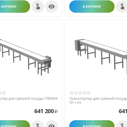

В КОРЗИНУ
В КОРЗИНУ
ртер для грязной посуды ITERMA
Транспортер для грязной посуд
ТР-11П
641 200
64
Р

В КОРЗИНУ
В КОРЗИНУ