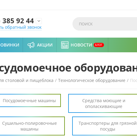
)
385 92 44

ть обратный звонок
НОВИНКИ
АКЦИИ
НОВОСТИ
БЛОГ
судомоечное оборудова
ля столовой и пищеблока
/
Технологическое оборудование
/
По
Посудомоечные машины
Средства моющие и
ополаскивающие
Сушильно-полировочные
Транспортеры для грязной
машины
посуды