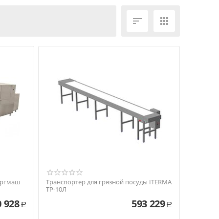
ЕЩЁ ФИЛЬТРЫ


оргмаш
Транспортер для грязной посуды ITERMA
ТР-10Л
0 928
593 229
Р
Р