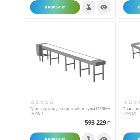

В КОРЗИНУ
Транспортер для грязной посуды ITERMA
Транспо
ТР-10П
ТР-11Л
593 229
Р

В КОРЗИНУ