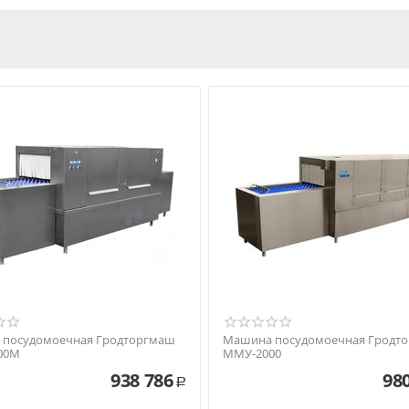
посудомоечная Гродторгмаш
Машина посудомоечная Гродт
00M
ММУ-2000
938 786
98
Р