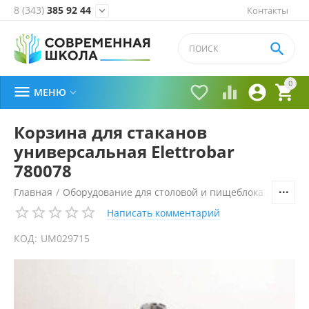
8 (343)
385 92 44
Контакты


0





МЕНЮ

Корзина для стаканов
универсальная Elettrobar
780078
Главная
/
Оборудование для столовой и пищеблока
/
Технол
Написать комментарий
КОД:
UM029715