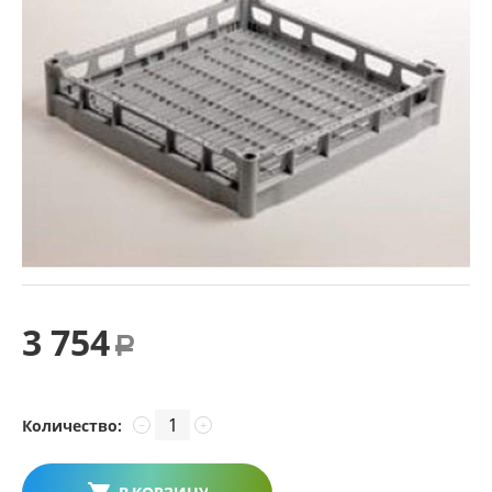
3 754
Р
Количество:
−
+