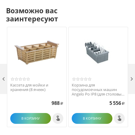
Возможно вас
заинтересуют

Кассета для мойки и
Корзина для
хранения (8 ячеек)
посудомоечных машин
Angelo Po IP8 (для столовых
приборов)
988
5 556
Р
Р
В КОРЗИНУ
В КОРЗИНУ