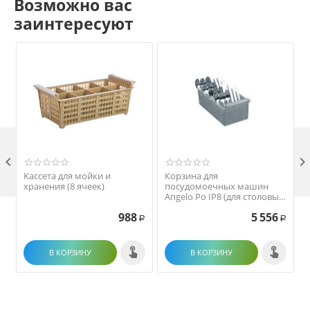
Возможно вас
заинтересуют

Кассета для мойки и
Корзина для
хранения (8 ячеек)
посудомоечных машин
Angelo Po IP8 (для столовых
приборов)
988
5 556
Р
Р
В КОРЗИНУ
В КОРЗИНУ