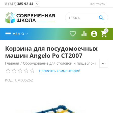
8 (343)
385 92 44
Контакты


0





МЕНЮ

Корзина для посудомоечных
машин Angelo Po CT2007
Главная
/
Оборудование для столовой и пищеблока
/
Технол
Написать комментарий
КОД:
UM035262