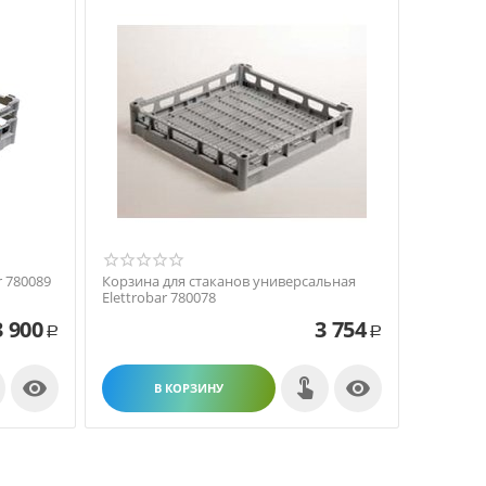
r 780089
Корзина для стаканов универсальная
Elettrobar 780078
3 900
3 754
Р
Р


В КОРЗИНУ