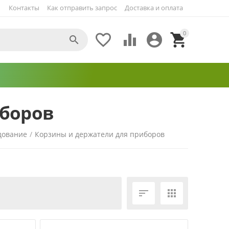
Контакты
Как отправить запрос
Доставка и оплата
0





иборов
дование
/
Корзины и держатели для приборов
ЕЩЁ ФИЛЬТРЫ

