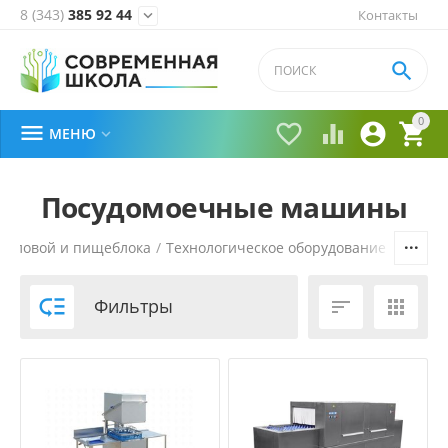
8 (343)
385 92 44
Контакты


0





МЕНЮ

Посудомоечные машины
столовой и пищеблока
/
Технологическое оборудование
/
Посуд

Фильтры

