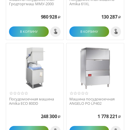
Гродторгмаш ММУ-2000
Amika 61XL
980 928
130 287
Р
Р
В КОРЗИНУ
В КОРЗИНУ
Посудомоечная машина
Машина посудомоечная
Amika ECO 80DD
ANGELO PO LP402
248 300
1 778 221
Р
Р