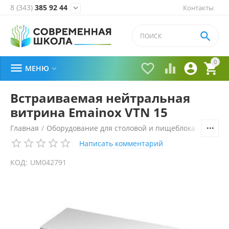
8 (343)
385 92 44
Контакты


0





МЕНЮ

Встраиваемая нейтральная
витрина Emainox VTN 15
Главная
/
Оборудование для столовой и пищеблока
/
Технол
Написать комментарий
КОД:
UM042791