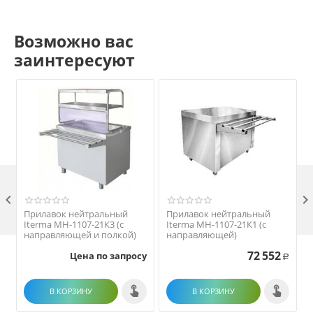
Возможно вас
заинтересуют

Прилавок нейтральный
Прилавок нейтральный
Iterma МН-1107-21К3 (с
Iterma МН-1107-21К1 (с
направляющей и полкой)
направляющей)
72 552
Цена по запросу
Р
В КОРЗИНУ
В КОРЗИНУ