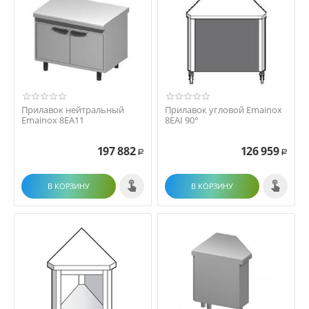
Прилавок нейтральный
Прилавок угловой Emainox
Emainox 8EA11
8EAI 90°
197 882
126 959
Р
Р
В КОРЗИНУ
В КОРЗИНУ