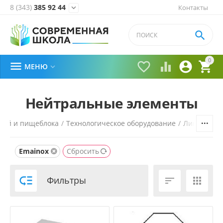
8 (343)
385 92 44
Контакты


0





МЕНЮ

Нейтральные элементы
овой и пищеблока
/
Технологическое оборудование
/
Линии раз
Emainox
Сбросить

Фильтры

