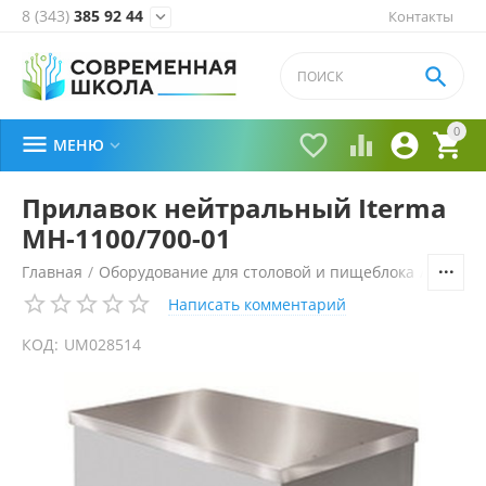
8 (343)
385 92 44
Контакты


0





МЕНЮ

Прилавок нейтральный Iterma
МН-1100/700-01
Главная
/
Оборудование для столовой и пищеблока
/
Технол
Написать комментарий
КОД:
UM028514