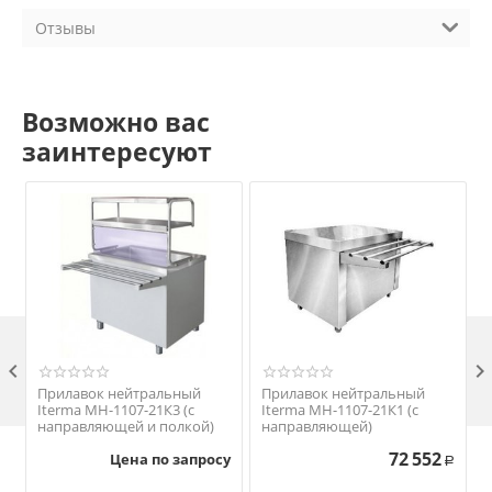
Отзывы
Возможно вас
заинтересуют

Прилавок нейтральный
Прилавок нейтральный
Iterma МН-1107-21К3 (с
Iterma МН-1107-21К1 (с
направляющей и полкой)
направляющей)
72 552
Цена по запросу
Р