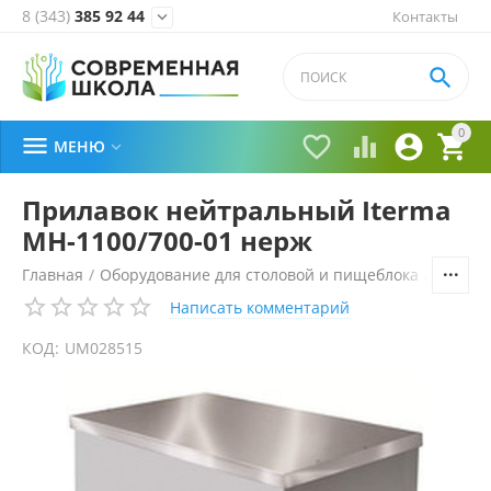
8 (343)
385 92 44
Контакты


0





МЕНЮ

Прилавок нейтральный Iterma
МН-1100/700-01 нерж
Главная
/
Оборудование для столовой и пищеблока
/
Технол
Написать комментарий
КОД:
UM028515