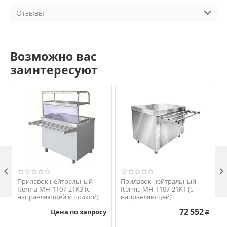
Отзывы
Возможно вас
заинтересуют

Прилавок нейтральный
Прилавок нейтральный
Iterma МН-1107-21К3 (с
Iterma МН-1107-21К1 (с
направляющей и полкой)
направляющей)
72 552
Цена по запросу
Р