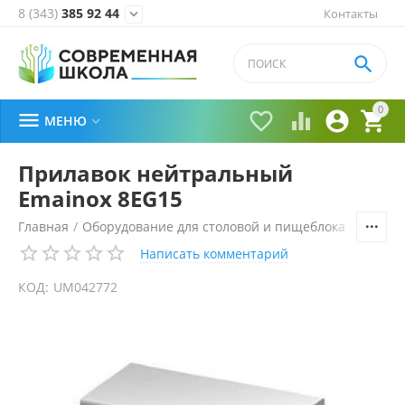
8 (343)
385 92 44
Контакты


0





МЕНЮ

Прилавок нейтральный
Emainox 8EG15
Главная
/
Оборудование для столовой и пищеблока
/
Технол
Написать комментарий
КОД:
UM042772