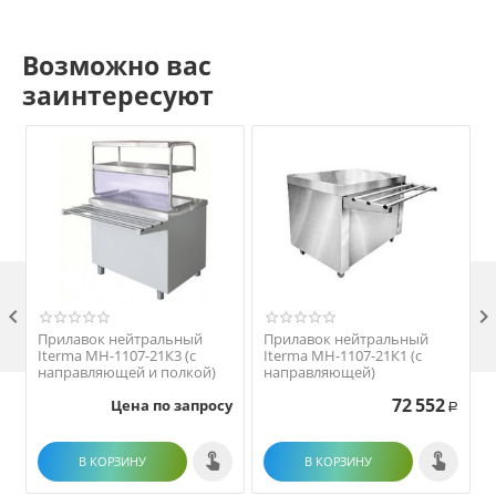
Возможно вас
заинтересуют

Прилавок нейтральный
Прилавок нейтральный
Iterma МН-1107-21К3 (с
Iterma МН-1107-21К1 (с
направляющей и полкой)
направляющей)
72 552
Цена по запросу
Р
В КОРЗИНУ
В КОРЗИНУ