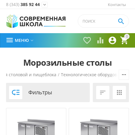
8 (343)
385 92 44
Контакты


0





МЕНЮ

Морозильные столы
для столовой и пищеблока
/
Технологическое оборудование
/
Х

Фильтры

