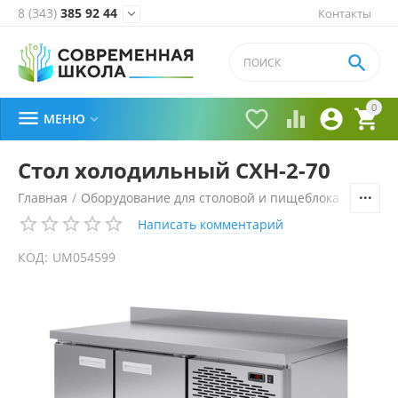
8 (343)
385 92 44
Контакты


0





МЕНЮ

Стол холодильный СХН-2-70
Главная
/
Оборудование для столовой и пищеблока
/
Технол
Написать комментарий
КОД:
UM054599