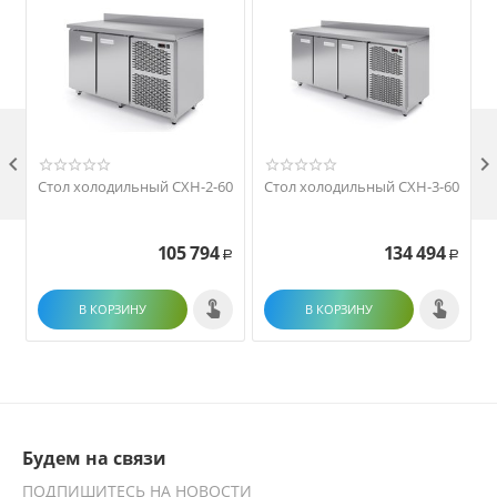

Стол холодильный СХН-2-60
Стол холодильный СХН-3-60
105 794
134 494
Р
Р
В КОРЗИНУ
В КОРЗИНУ
Будем на связи
ПОДПИШИТЕСЬ НА НОВОСТИ