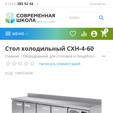
8 (343)
385 92 44
Контакты


0





МЕНЮ

Стол холодильный СХН-4-60
Главная
/
Оборудование для столовой и пищеблока
/
Технол
Написать комментарий
КОД:
UM054608