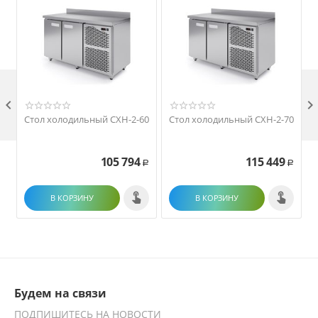

Стол холодильный СХН-2-60
Стол холодильный СХН-2-70
105 794
115 449
Р
Р
В КОРЗИНУ
В КОРЗИНУ
Будем на связи
ПОДПИШИТЕСЬ НА НОВОСТИ