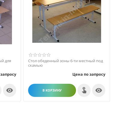
ый для
Стол обеденный зоны 6-ти местный под
ю
скамью
 запросу
Цена по запросу


В КОРЗИНУ