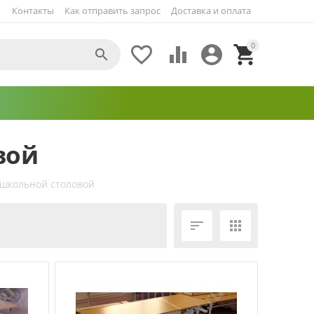
Контакты
Как отправить запрос
Доставка и оплата
0





вой
 школьной столовой
ЕЩЁ ФИЛЬТРЫ

