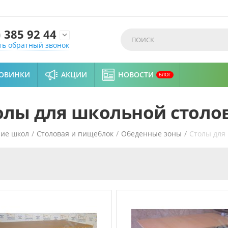
)
385 92 44

ть обратный звонок
ОВИНКИ
АКЦИИ
НОВОСТИ
БЛОГ
олы для школьной столо
ие школ
/
Столовая и пищеблок
/
Обеденные зоны
/
Столы для