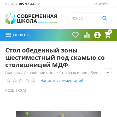
8 (343)
385 92 44
Контакты


0





МЕНЮ

Стол обеденный зоны
шестиместный под скамью со
столешницей МДФ
Главная
/
Оснащение школ
/
Столовая и пищеблок
/
Обеден
Написать комментарий
КОД:
TR073