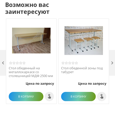
Возможно вас
заинтересуют

Стол обеденный на
Стол обеденной зоны под
металлокаркасе со
табурет
столешницей МДФ 2500 мм
Цена по запросу
Цена по запросу
В КОРЗИНУ
В КОРЗИНУ