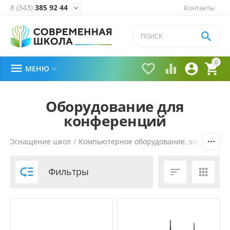
8 (343)
385 92 44
Контакты


0





МЕНЮ

Оборудование для
конференций
я
/
Оснащение школ
/
Компьютерное оборудование, электроник

Фильтры

