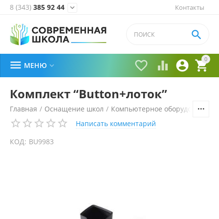
8 (343)
385 92 44
Контакты


0





МЕНЮ

Комплект “Button+лоток”
Главная
/
Оснащение школ
/
Компьютерное оборудование, 
Написать комментарий
КОД:
BU9983