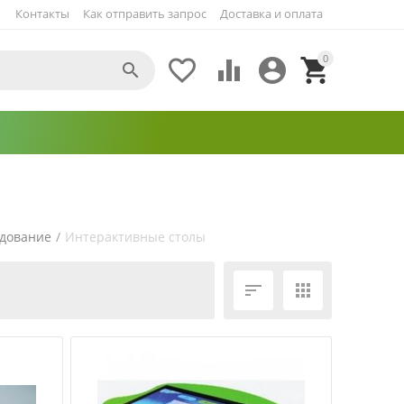
Контакты
Как отправить запрос
Доставка и оплата
0





удование
/
Интерактивные столы
ЕЩЁ ФИЛЬТРЫ

