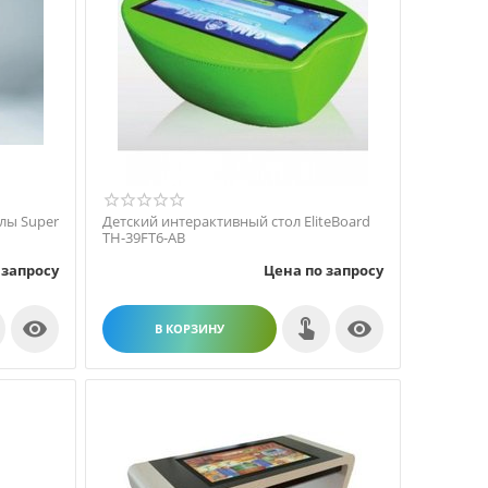
лы Super
Детский интерактивный стол EliteBoard
TH-39FT6-AB
 запросу
Цена по запросу


В КОРЗИНУ