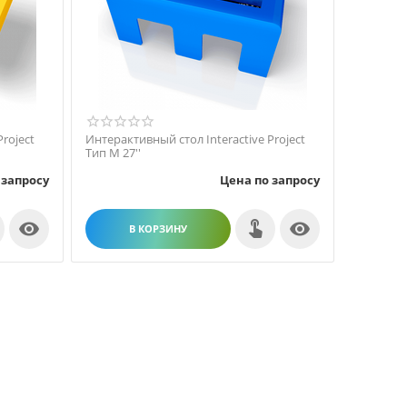
roject
Интерактивный стол Interactive Project
Тип М 27''
 запросу
Цена по запросу


В КОРЗИНУ