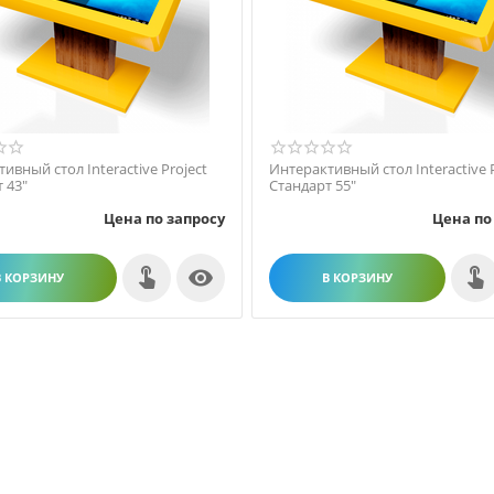
ивный стол Interactive Project
Интерактивный стол Interactive P
 43"
Стандарт 55"
Цена по запросу
Цена по

В КОРЗИНУ
В КОРЗИНУ