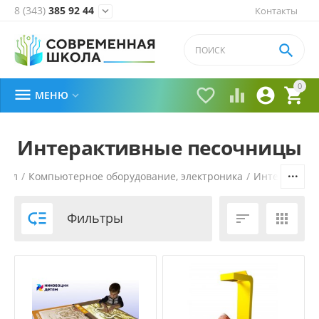
8 (343)
385 92 44
Контакты


0





МЕНЮ

Интерактивные песочницы
кол
/
Компьютерное оборудование, электроника
/
Интерактивн

Фильтры

