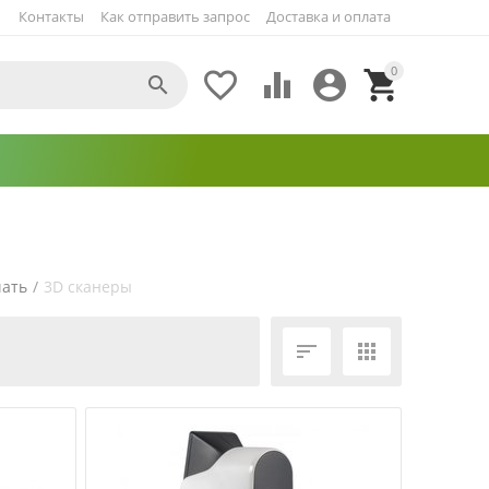
Контакты
Как отправить запрос
Доставка и оплата
0





чать
/
3D сканеры
ЕЩЁ ФИЛЬТРЫ

