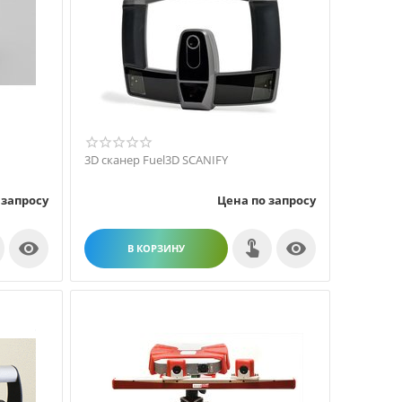
3D сканер Fuel3D SCANIFY
 запросу
Цена по запросу


В КОРЗИНУ