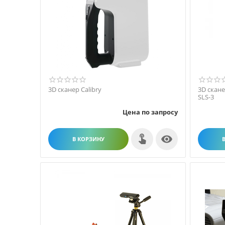
3D сканер Calibry
3D скане
SLS-3
Цена по запросу

В КОРЗИНУ