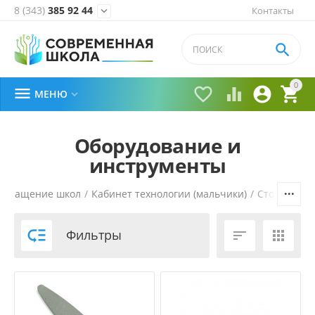
8 (343)
385 92 44
Контакты


0





МЕНЮ

Оборудование и
инструменты
Оснащение школ
/
Кабинет технологии (мальчики)
/
Столярное 

Фильтры

