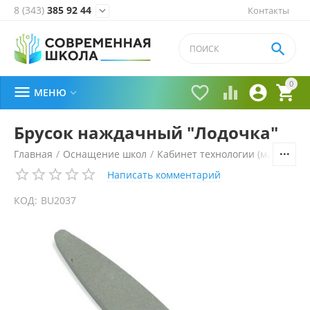
8 (343)
385 92 44
Контакты


0





МЕНЮ

Брусок наждачный "Лодочка"
Главная
/
Оснащение школ
/
Кабинет технологии (мальчики)
Написать комментарий
КОД:
BU2037