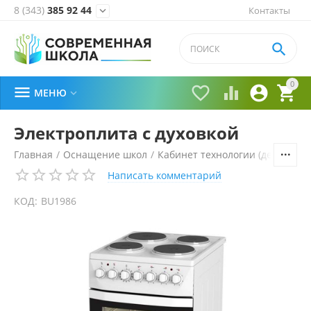
8 (343)
385 92 44
Контакты


0





МЕНЮ

Электроплита с духовкой
Главная
/
Оснащение школ
/
Кабинет технологии (девочки)
/
Написать комментарий
КОД:
BU1986