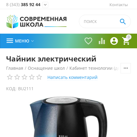
8 (343)
385 92 44
Контакты


0





МЕНЮ

Чайник электрический
Главная
/
Оснащение школ
/
Кабинет технологии (девочки)
/
Написать комментарий
КОД:
BU2111