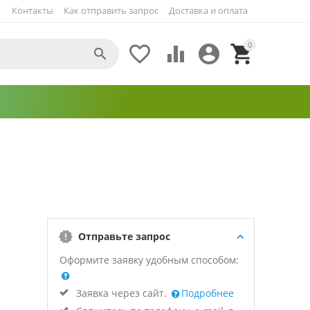
Контакты
Как отправить запрос
Доставка и оплата
0





Отправьте запрос
Оформите заявку удобным способом:
Заявка через сайт.
Подробнее