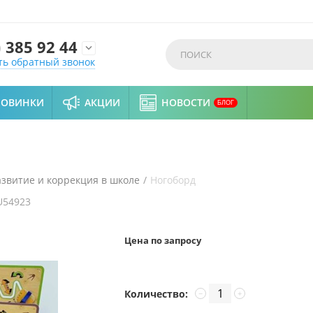
)
385 92 44

ть обратный звонок
НОВИНКИ
АКЦИИ
НОВОСТИ
БЛОГ
азвитие и коррекция в школе
/
Ногоборд
U54923
Цена по запросу
Количество:
−
+