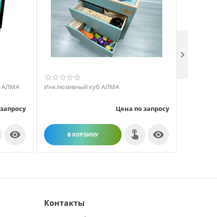

а АЛМА
Инклюзивный куб АЛМА
Профиль 
 запросу
Цена по запросу


В КОРЗИНУ
В
Контакты