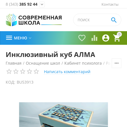
8 (343)
385 92 44
Контакты


0





МЕНЮ

Инклюзивный куб АЛМА
Главная
/
Оснащение школ
/
Кабинет психолога
/
Развитие 
Написать комментарий
КОД:
BU53913