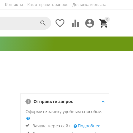
Контакты
Как отправить запрос
Доставка и оплата
0





Отправьте запрос
Оформите заявку удобным способом:
Заявка через сайт.
Подробнее