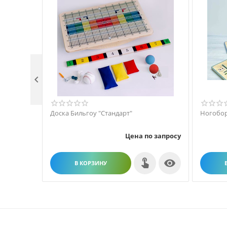

Доска Бильгоу "Стандарт"
Ногобо
Цена по запросу

В КОРЗИНУ