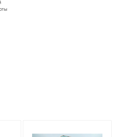
й
боты