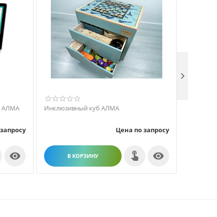

а АЛМА
Инклюзивный куб АЛМА
Профиль 
 запросу
Цена по запросу


В КОРЗИНУ
В