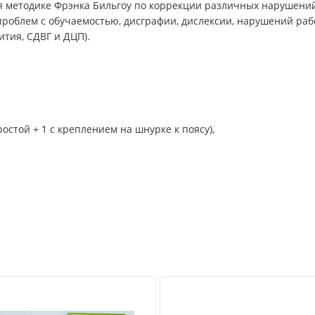
я методике Фрэнка Бильгоу по коррекции различных нарушени
 проблем с обучаемостью, дисграфии, дислексии, нарушений ра
ития, СДВГ и ДЦП).
остой + 1 с креплением на шнурке к поясу),