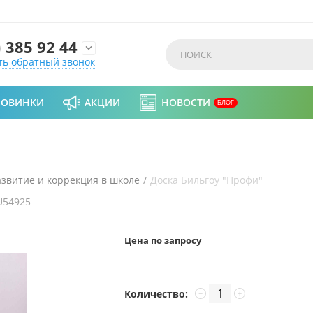
)
385 92 44

ть обратный звонок
НОВИНКИ
АКЦИИ
НОВОСТИ
БЛОГ
азвитие и коррекция в школе
/
Доска Бильгоу "Профи"
U54925
Цена по запросу
Количество:
−
+