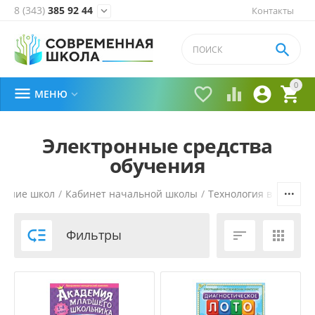
8 (343)
385 92 44
Контакты


0





МЕНЮ

Электронные средства
обучения
ение школ
/
Кабинет начальной школы
/
Технология в началь

Фильтры

