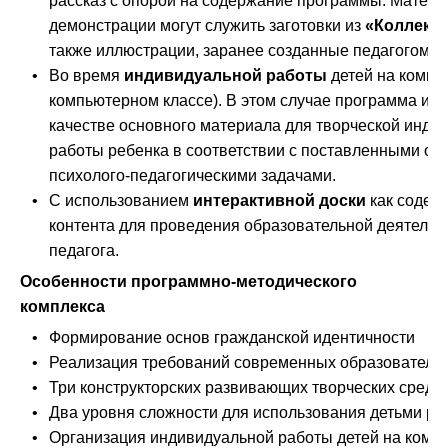
рассказ с опорой на содержание программы. Матер
демонстрации могут служить заготовки из
«Коллекц
также иллюстрации, заранее созданные педагогом в
•
Во время
индивидуальной работы
детей на компь
компьютерном классе). В этом случае программа исп
качестве основного материала для творческой инди
работы ребенка в соответствии с поставленными об
психолого-педагогическими задачами.
•
С использованием
интерактивной доски
как содер
контента для проведения образовательной деятельн
педагога.
Особенности программно-методического
комплекса
•
Формирование основ гражданской идентичности
•
Реализация требований современных образователь
•
Три конструкторских развивающих творческих среды
•
Два уровня сложности для использования детьми ра
•
Организация индивидуальной работы детей на комп