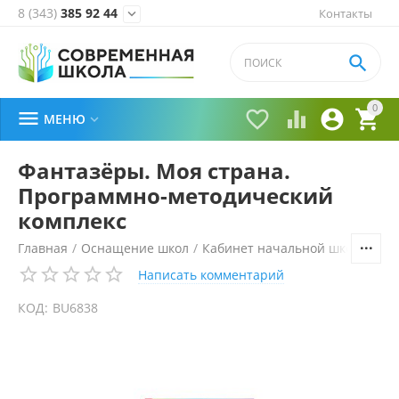
8 (343)
385 92 44
Контакты


0





МЕНЮ

Фантазёры. Моя страна.
Программно-методический
комплекс
Главная
/
Оснащение школ
/
Кабинет начальной школы
/
Те
Написать комментарий
КОД:
BU6838