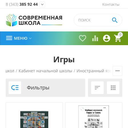
8 (343)
385 92 44
Контакты


0





МЕНЮ

Игры
е школ
/
Кабинет начальной школы
/
Иностранный язык в нач

Фильтры

