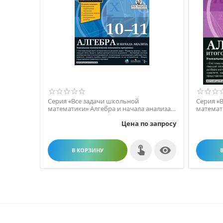
Серия «Все задачи школьной
Серия «
математики» Алгебра и начала анализа.
математ
11 кл. Итоговая аттест...
11 кл. Ит
Цена по запросу

В КОРЗИНУ