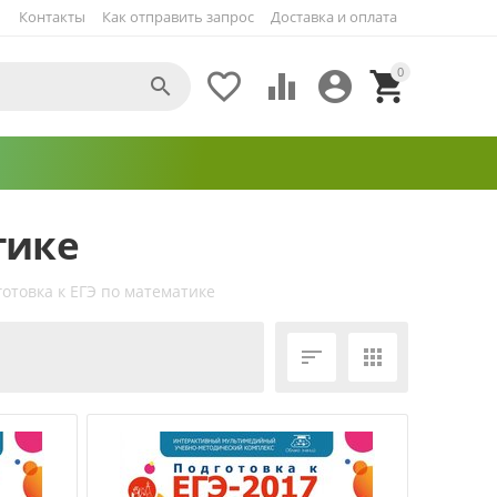
Контакты
Как отправить запрос
Доставка и оплата
0





тике
отовка к ЕГЭ по математике
ЕЩЁ ФИЛЬТРЫ

