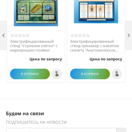

Электрифицированный
Электрифицированный
стенд "Строение клетки" с
стенд-тренажер c макетом
маркерными полями
скелета "Анатомическое
строение человека"
Цена по запросу
Цена по запросу
В КОРЗИНУ
В КОРЗИНУ
Будем на связи
ПОДПИШИТЕСЬ НА НОВОСТИ