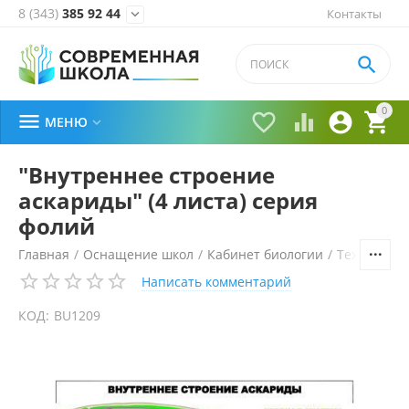
8 (343)
385 92 44
Контакты


0





МЕНЮ

"Внутреннее строение
аскариды" (4 листа) серия
фолий
Главная
/
Оснащение школ
/
Кабинет биологии
/
Технически
Написать комментарий
КОД:
BU1209