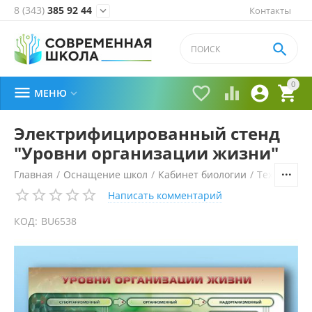
8 (343)
385 92 44
Контакты


0





МЕНЮ

Электрифицированный стенд
"Уровни организации жизни"
Главная
/
Оснащение школ
/
Кабинет биологии
/
Технически
Написать комментарий
КОД:
BU6538