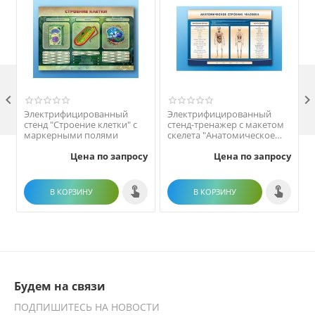

Электрифицированный
Электрифицированный
стенд "Строение клетки" с
стенд-тренажер c макетом
маркерными полями
скелета "Анатомическое
строение человека"
Цена по запросу
Цена по запросу
В КОРЗИНУ
В КОРЗИНУ
Будем на связи
ПОДПИШИТЕСЬ НА НОВОСТИ