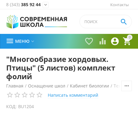
8 (343)
385 92 44
Контакты


0





МЕНЮ

"Многообразие хордовых.
Птицы" (5 листов) комплект
фолий
Главная
/
Оснащение школ
/
Кабинет биологии
/
Технически
Написать комментарий
КОД:
BU1204