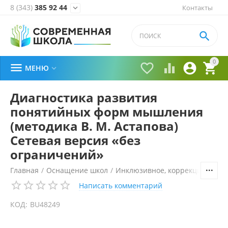
8 (343)
385 92 44
Контакты


0





МЕНЮ

Диагностика развития
понятийных форм мышления
(методика В. М. Астапова)
Сетевая версия «без
ограничений»
Главная
/
Оснащение школ
/
Инклюзивное, коррекционное 
Написать комментарий
КОД:
BU48249