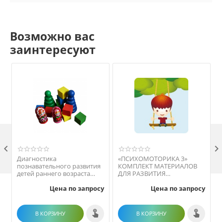
Возможно вас
заинтересуют

Диагностика
«ПСИХОМОТОРИКА 3»
познавательного развития
КОМПЛЕКТ МАТЕРИАЛОВ
детей раннего возраста
ДЛЯ РАЗВИТИЯ
М
(методика Е. А.
ПСИХОМОТОРИКИ
Цена по запросу
Цена по запросу
Стребелевой)
В КОРЗИНУ
В КОРЗИНУ